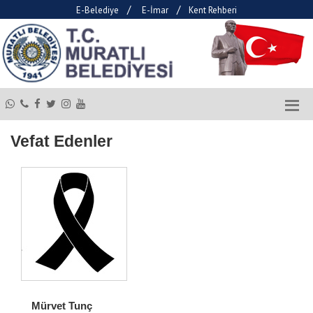
/
/
E-Belediye
E-İmar
Kent Rehberi
Vefat Edenler
Mürvet Tunç