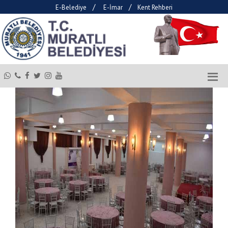
/
/
E-Belediye
E-İmar
Kent Rehberi