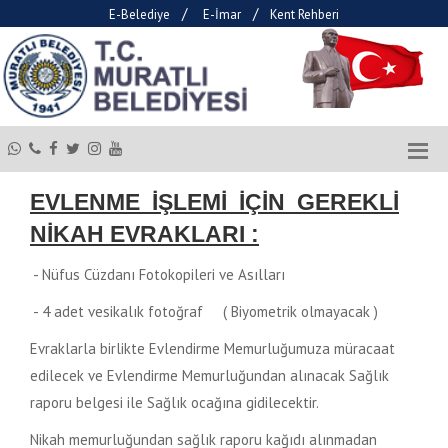
/
/
E-Belediye
E-İmar
Kent Rehberi
EVLENME İŞLEMİ İÇİN GEREKLİ
NİKAH EVRAKLARI :
- Nüfus Cüzdanı Fotokopileri ve Asılları
- 4 adet vesikalık fotoğraf ( Biyometrik olmayacak )
Evraklarla birlikte Evlendirme Memurluğumuza müracaat
edilecek ve Evlendirme Memurluğundan alınacak Sağlık
raporu belgesi ile Sağlık ocağına gidilecektir.
Nikah memurluğundan sağlık raporu kağıdı alınmadan