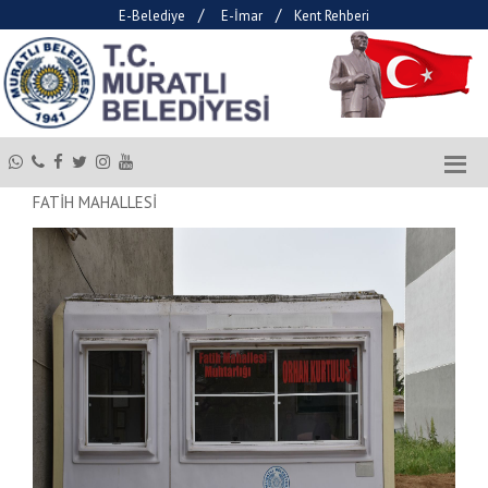
/
/
E-Belediye
E-İmar
Kent Rehberi
FATİH MAHALLESİ