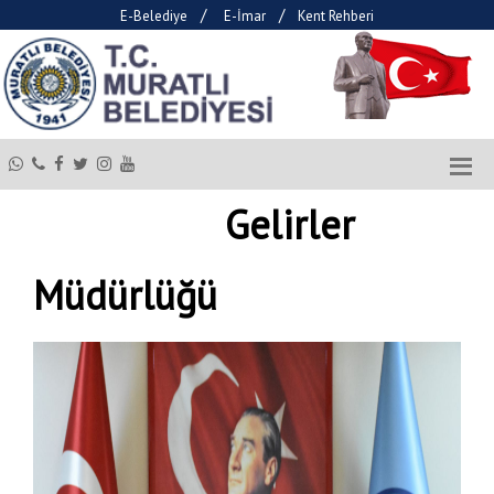
/
/
E-Belediye
E-İmar
Kent Rehberi
Gelirler
Müdürlüğü