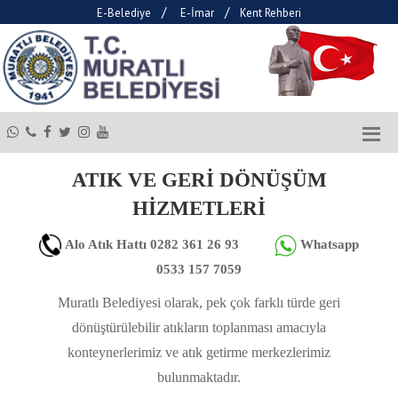
/
/
E-Belediye
E-İmar
Kent Rehberi
ATIK VE GERİ DÖNÜŞÜM
HİZMETLERİ
Alo Atık Hattı 0282 361 26 93
Whatsapp
0533 157 7059
Muratlı Belediyesi olarak, pek çok farklı türde geri
dönüştürülebilir atıkların toplanması amacıyla
konteynerlerimiz ve atık getirme merkezlerimiz
bulunmaktadır.