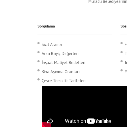
Muratlı Belediyesi'n
Sorgulama
Sos
Sicil Arama
F
Arsa Rayiç Değerleri
T
İnşaat Maliyet Bedelleri
I
Bina Aşınma Oranları
Y
Çevre Temizlik Tarifeleri