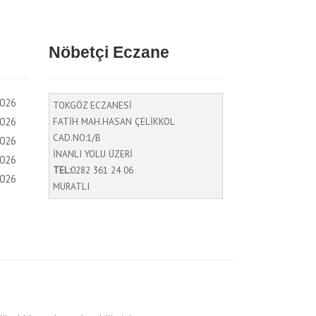
Nöbetçi Eczane
2026
TOKGÖZ ECZANESİ
2026
FATİH MAH.HASAN ÇELİKKOL
CAD.NO:1/B
2026
İNANLI YOLU ÜZERİ
2026
TEL:
0282 361 24 06
2026
MURATLI