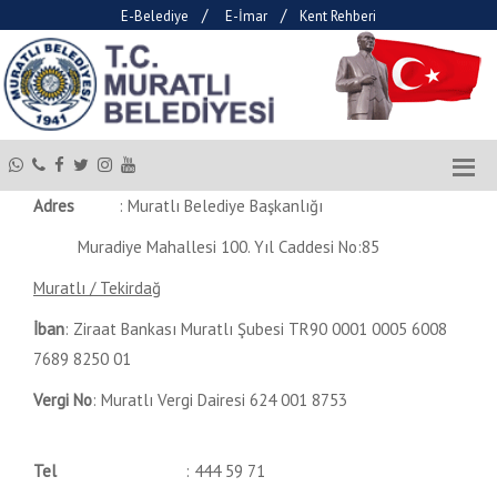
/
/
E-Belediye
E-İmar
Kent Rehberi
Adres
: Muratlı Belediye Başkanlığı
Muradiye Mahallesi 100. Yıl Caddesi No:85
Muratlı / Tekirdağ
İban
: Ziraat Bankası Muratlı Şubesi TR90 0001 0005 6008
7689 8250 01
Vergi No
: Muratlı Vergi Dairesi 624 001 8753
Tel
: 444 59 71