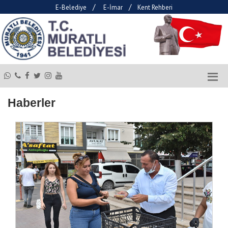
/
/
E-Belediye
E-İmar
Kent Rehberi
Haberler