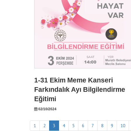
1-31 Ekim Meme Kanseri
Farkındalık Ayı Bilgilendirme
Eğitimi
02/10/2024
1
2
3
4
5
6
7
8
9
10