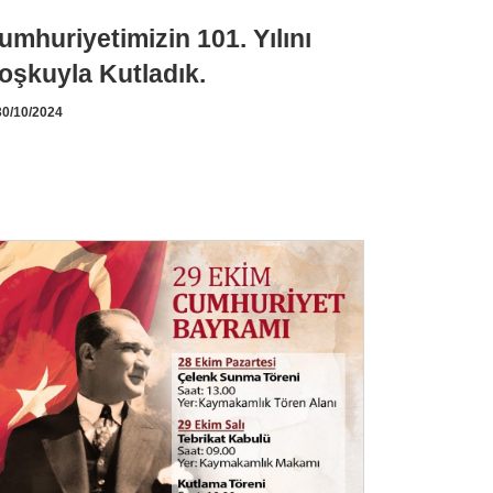
umhuriyetimizin 101. Yılını
oşkuyla Kutladık.
0/10/2024