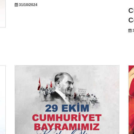
31/10/2024
C
C
3