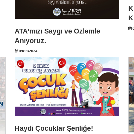
K
K
0
ATA’mızı Saygı ve Özlemle
Anıyoruz.
09/11/2024
Haydi Çocuklar Şenliğe!