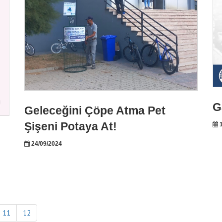
G
Geleceğini Çöpe Atma Pet
Şişeni Potaya At!
1
24/09/2024
11
12