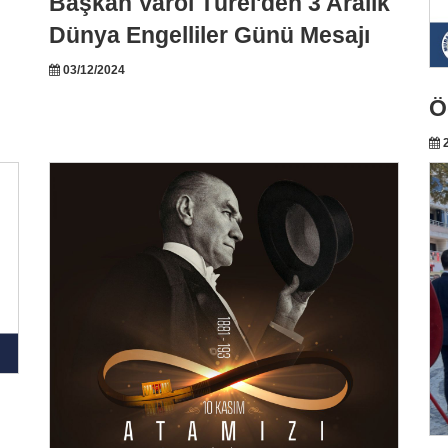
Başkan Varol Türel'den 3 Aralık
Dünya Engelliler Günü Mesajı
03/12/2024
Ö
2