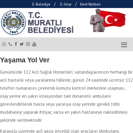
/
/
E-Belediye
E-İmar
Kent Rehberi
Yaşama Yol Ver
Günümüzde 112 Acil Sağlık Hizmetleri; vatandaşlarımızın herhangi bir
acil hastalık veya yaralanma hâlinde, günün 24 saatinde ücretsiz 112
telefon numarasını çevirerek komuta kontrol merkezine ulaşması,
olay yerine en yakın istasyondan tam donanımlı ambulans
görevlendirilerek hasta veya yaralıya olay yerinde gerekli tıbbi
müdahaleyi yaparak ihtiyaç varsa en yakın hastaneye nakledilmesi
şeklinde verilmektedir.
Karayolu üzerinde acil geçiş önceliği olan araçların (Ambulans,