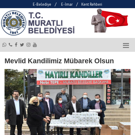
/
/
E-Belediye
E-İmar
Kent Rehberi
Mevlid Kandilimiz Mübarek Olsun