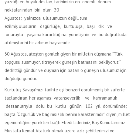
yazdığı en büyük destan, tarihimizin en önemli dönüm
noktalarından biri olan 30
Ağustos; yalnızca ulusumuzun değil, tüm
ezilmiş ulusların özgürlüğe, kurtuluşa, başı dik ve
onuruyla yaşama kararlılığına yönelişinin ve bu doğrultuda
atılmıştarihi bir adımın bayramıdır.
30 Ağustos, ateşten gömlek giyen bir milletin düşmana “Türk
topçusu susmuyor, titreyerek güneşin batmasını bekliyoruz.”
dedirttiği gündür ve düşman için batan o güneşin ulusumuz için
doğduğu gündür.
Kurtuluş Savaşı’mızı tarihte eşi benzeri görülmemiş bir zaferle
taçlandıran, her aşaması vatanseverlik ve kahramanlık
destanlarıyla dolu bu kutlu günün 102. yıl dönümünde;
başta “Özgürlük ve bağımsızlık benim karakterimdir” diyen, millet
egemenliğine yürekten bağlı Ebedi Liderimiz, Baş Komutanımız
Mustafa Kemal Atatürk olmak üzere aziz şehitlerimizi ve