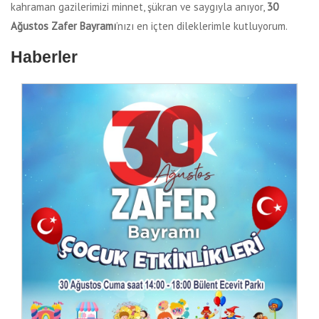
kahraman gazilerimizi minnet, şükran ve saygıyla anıyor,
30
A
ğ
ustos Zafer Bayram
ı
’nızı en içten dileklerimle kutluyorum.
Haberler