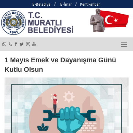
/
/
E-Belediye
E-İmar
Kent Rehberi
1 Mayıs Emek ve Dayanışma Günü
Kutlu Olsun